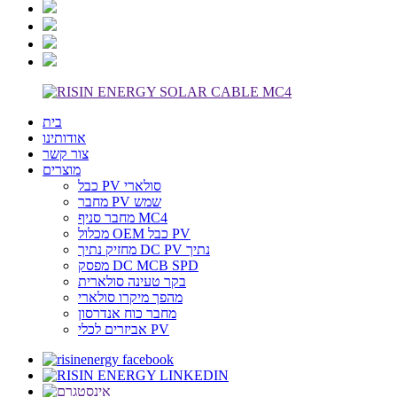
בית
אודותינו
צור קשר
מוצרים
כבל PV סולארי
מחבר PV שמש
מחבר סניף MC4
מכלול OEM כבל PV
מחזיק נתיך DC PV נתיך
מפסק DC MCB SPD
בקר טעינה סולארית
מהפך מיקרו סולארי
מחבר כוח אנדרסון
אביזרים לכלי PV