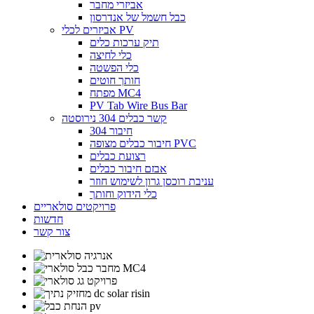
אביזרי מחבר
כבל חשמל של אנדרסון
אביזרים לכלי PV
תיק ערכות כלים
כלי לחיצה
כלי הפשטה
חותך חוטים
מפתח MC4
PV Tab Wire Bus Bar
קשר כבלים 304 נירוסטה
חיבור 304
חיבור כבלים מצופה PVC
רצועת כבלים
אבזם חיבור כבלים
עניבת רוכסן גרון לשימוש חוזר
כלי הידוק וחותך
פרויקטים סולאריים
חדשות
צור קשר