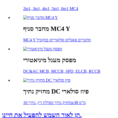
2to1, 3to1, 4to1, 5to1, 6to1 MC4
מחבר סניף MC4 Y
MC4 Y מחברים פאנלים סולאריים במקביל
מפסק מעגל מיניאטורי
DC&AC MCB, MCCB, SPD, ELCB, RCCB
מחזיק נתיך DC פיוז סולארי
מחזיק נתיך מסילת דין, נתיך 10x38 מ"מ
תן לאור השמש להפעיל את חיינו.