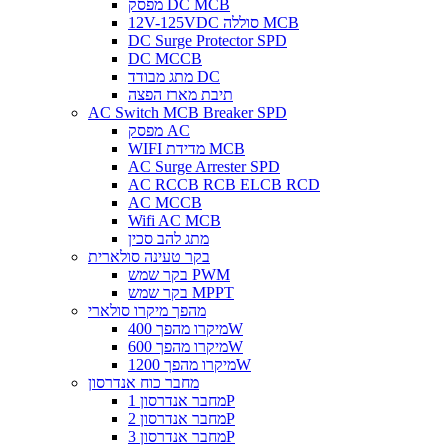
מפסק DC MCB
12V-125VDC סוללה MCB
DC Surge Protector SPD
DC MCCB
מתג מבודד DC
תיבת מארז הפצה
AC Switch MCB Breaker SPD
מפסק AC
WIFI מדידת MCB
AC Surge Arrester SPD
AC RCCB RCB ELCB RCD
AC MCCB
Wifi AC MCB
מתג להב סכין
בקר טעינה סולארית
בקר שמש PWM
בקר שמש MPPT
מהפך מיקרו סולארי
מיקרו מהפך 400W
מיקרו מהפך 600W
מיקרו מהפך 1200W
מחבר כוח אנדרסון
מחבר אנדרסון 1P
מחבר אנדרסון 2P
מחבר אנדרסון 3P