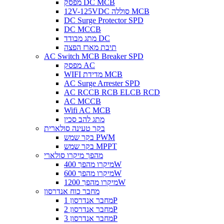
מפסק DC MCB
12V-125VDC סוללה MCB
DC Surge Protector SPD
DC MCCB
מתג מבודד DC
תיבת מארז הפצה
AC Switch MCB Breaker SPD
מפסק AC
WIFI מדידת MCB
AC Surge Arrester SPD
AC RCCB RCB ELCB RCD
AC MCCB
Wifi AC MCB
מתג להב סכין
בקר טעינה סולארית
בקר שמש PWM
בקר שמש MPPT
מהפך מיקרו סולארי
מיקרו מהפך 400W
מיקרו מהפך 600W
מיקרו מהפך 1200W
מחבר כוח אנדרסון
מחבר אנדרסון 1P
מחבר אנדרסון 2P
מחבר אנדרסון 3P