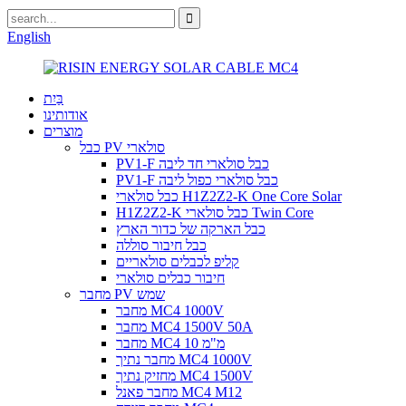
English
בַּיִת
אודותינו
מוצרים
כבל PV סולארי
PV1-F כבל סולארי חד ליבה
PV1-F כבל סולארי כפול ליבה
כבל סולארי H1Z2Z2-K One Core Solar
H1Z2Z2-K כבל סולארי Twin Core
כבל הארקה של כדור הארץ
כבל חיבור סוללה
קליפ לכבלים סולאריים
חיבור כבלים סולארי
מחבר PV שמש
מחבר MC4 1000V
מחבר MC4 1500V 50A
מחבר MC4 10 מ"מ
מחבר נתיך MC4 1000V
מחזיק נתיך MC4 1500V
מחבר פאנל MC4 M12