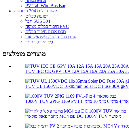
מפתח MC4
PV Tab Wire Bus Bar
קשר כבלים 304 נירוסטה
רצועת כבלים
חבל SUS 304
חיבור כבלים מצופה PVC
תפס אבזם חיבור כבלים
עניבת רוכסן גרון לשימוש חוזר
כלי הידוק וחותך
מוצרים מומלצים
TUV IEC CE GPV 10A 12A 15A 16A 20A 25A 30A 32A
TUV UL 1500VDC 10x85mm Solar DC Fuse 30A gPV So
מחבר פאנל סולארי MC4 עם DC 1000V TUV מאושר