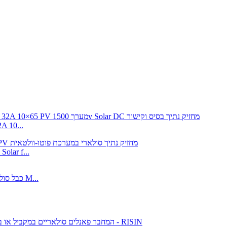
 10...
lar f...
1000V TUV 2PfG 1169 PV1-F כבל סולארי 4 מ"מ 6 מ"מ 10 מ"מ M...