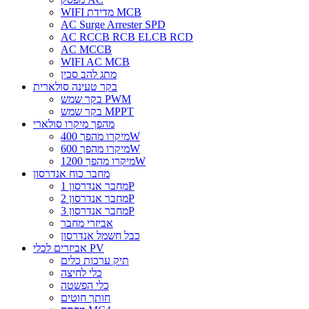
WIFI מדידת MCB
AC Surge Arrester SPD
AC RCCB RCB ELCB RCD
AC MCCB
WIFI AC MCB
מתג להב סכין
בקר טעינה סולארית
בקר שמש PWM
בקר שמש MPPT
מהפך מיקרו סולארי
מיקרו מהפך 400W
מיקרו מהפך 600W
מיקרו מהפך 1200W
מחבר כוח אנדרסון
מחבר אנדרסון 1P
מחבר אנדרסון 2P
מחבר אנדרסון 3P
אביזרי מחבר
כבל חשמל אנדרסון
אביזרים לכלי PV
תיק ערכות כלים
כלי לחיצה
כלי הפשטה
חותך חוטים