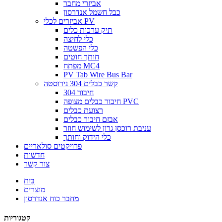
אביזרי מחבר
כבל חשמל אנדרסון
אביזרים לכלי PV
תיק ערכות כלים
כלי לחיצה
כלי הפשטה
חותך חוטים
מפתח MC4
PV Tab Wire Bus Bar
קשר כבלים 304 נירוסטה
חיבור 304
חיבור כבלים מצופה PVC
רצועת כבלים
אבזם חיבור כבלים
עניבת רוכסן גרון לשימוש חוזר
כלי הידוק וחותך
פרויקטים סולאריים
חדשות
צור קשר
בַּיִת
מוצרים
מחבר כוח אנדרסון
קטגוריות