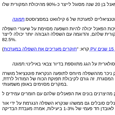
מערכת של 6 קילוואט במסצ'וסטס.
פאנל יכולה להיות השפעה מסוימת על שיעורי השפלה. NREL מדווח כי ליצרני פרימיום כמו פנסוניק ו-LG יש שיעורים של כ-0.3% בשנה, בעוד שמותגים מסוימים
 לאחר 25 שנה, לוחות הפרימיום הללו עדיין יכולים להפיק 93% מהתפוקה המקורית שלהם, והדוגמה עם השפלה הגבוהה יותר יכולה לייצר
82.5%.
1 שנים
(קרא: "
סולארית על הגג מתווספת בדיור צבאי באילינוי.
מההשפלה מיוחס לתופעה הנקראת פוטנציאל מושרה (PID), בעיה שחווים חלק מהלוחות, אך לא כולם. PID מתרחש כאשר פוטנציאל המתח וזרם הדליפה של הפאנל
ו המסגרת. זה גורם לקיבולת תפוקת הכוח של המודול לרדת,
במקרים מסוימים באופן משמעותי.
 גם ממשהו שנקרא השפלה הנגרמת על ידי אור (LID), שבו לוחות מאבדים יעילות במהלך השעות הראשונות מרגע החשיפה לשמש. המכסה משתנה מפאנל