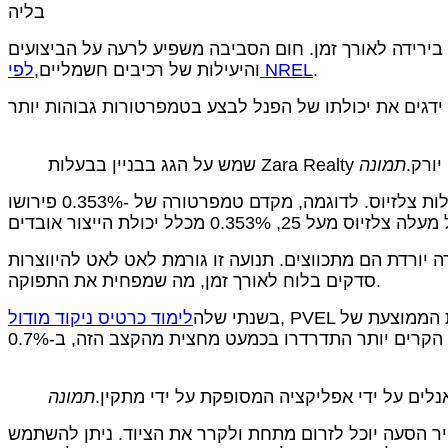
בליה
בירידה לאורך זמן. חום הסביבה משפיע לרעה על הביצועים
.
לפי NREL
והיעילות של רכיבים חשמליים,
בקווינס, ניו יורק.
המקדם מסביר כמה יעילות בזמן אמת אובדת בכל מעלת צלזיוס המוגדלת מעל הטמפרטורה הסטנדרטית של 25 מעלות צלזיוס. לדוגמה, מקדם טמפרטורה של -0.353% פירושו
ורדת הם מתכווצים. תנועה זו גורמת לאט לאט להיווצרות
סדקים בלוח לאורך זמן, מה שמפחית את התפוקה.
, PVEL ניתחה 36 פרויקטים סולאריים תפעוליים בהודו, ומצאה השפעות משמעותיות מהשפלת החום. ההידרדרות השנתית הממוצעת של
בשנתי שלה
לימוד כרטיס ניקוד מודול
נלים על ידי אפליקציה המסופקת על ידי מתקין.
יר הסעה יוכל לזרום מתחת ולקרר את הציוד. ניתן להשתמש