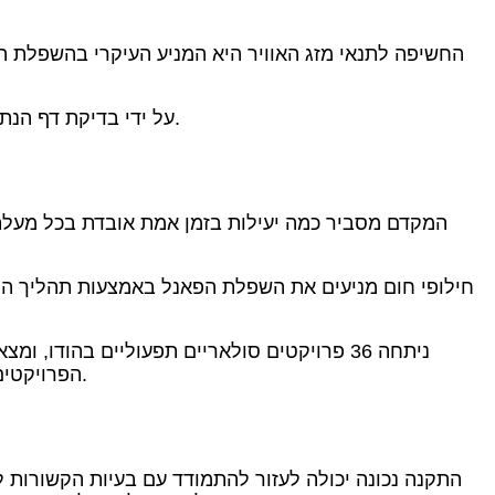
החשיפה לתנאי מזג האוויר היא המניע העיקרי בהשפלת הפ
על ידי בדיקת דף הנתונים של היצרן, ניתן למצוא מקדם טמפרטורה של פאנל, אשר ידגים את יכולתו של הפנל לבצע בטמפרטורות גבוהות יותר.
חילופי חום מניעים את השפלת הפאנל באמצעות תהליך הנ
הפרויקטים נחתה על 1.47%, אך מערכים הממוקמים באזורים ההרריים הקרים יותר התדרדרו בכמעט מחצית מהקצב הזה, ב-0.7%.
התקנה נכונה יכולה לעזור להתמודד עם בעיות הקשורות 