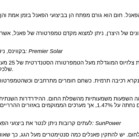
אנל. חום הוא גורם מפתח הן בביצועי הפאנל בזמן אמת והן 
תמונה: Premier Solar
שמש על הגג בבניין בבעלות Zara Realty 
שלכל מעלה צלזיוס מעל 25, 0.353% מכלל יכולת הייצור אובדים.
קרא רכיבה תרמית. כשחם חומרים מתרחבים וכשהטמפרטורה י
תמונה: SunPower
לעתים קרובות ניתן לנטר את ביצועי הפא
לחום. יש להתקין פאנלים כמה סנטימטרים מעל הגג, כך שאוו