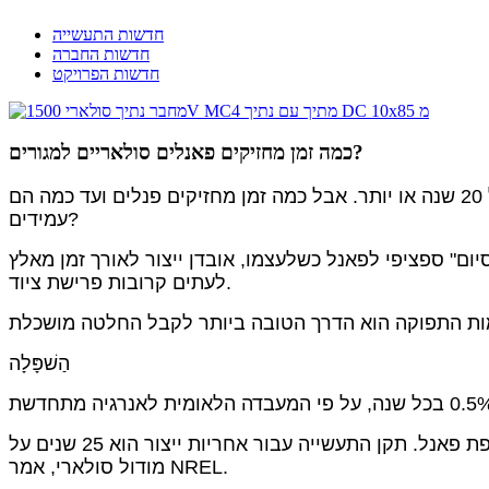
חדשות התעשייה
חדשות החברה
חדשות הפרויקט
כמה זמן מחזיקים פאנלים סולאריים למגורים?
פאנלים סולאריים למגורים נמכרים לרוב עם הלוואות או חכירות לטווח ארוך, כאשר בעלי בתים מתקשרים בחוזים של 20 שנה או יותר. אבל כמה זמן מחזיקים פנלים ועד כמה הם
עמידים?
יום" ספציפי לפאנל כשלעצמו, אובדן ייצור לאורך זמן מאלץ
לעתים קרובות פרישת ציוד.
הַשׁפָּלָה
יצרנים מחשיבים בדרך כלל 25 עד 30 שנה לנקודה שבה התרחשה מספיק השפלה שבה ייתכן שהגיע הזמן לשקול החלפת פאנל. תקן התעשייה עבור אחריות ייצור הוא 25 שנים על
מודול סולארי, אמר NREL.