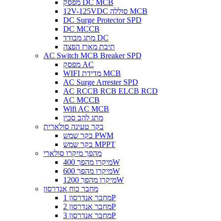
מפסק DC MCB
12V-125VDC סוללה MCB
DC Surge Protector SPD
DC MCCB
מתג מבודד DC
תיבת מארז הפצה
AC Switch MCB Breaker SPD
מפסק AC
WIFI מדידת MCB
AC Surge Arrester SPD
AC RCCB RCB ELCB RCD
AC MCCB
Wifi AC MCB
מתג להב סכין
בקר טעינה סולארית
בקר שמש PWM
בקר שמש MPPT
מהפך מיקרו סולארי
מיקרו מהפך 400W
מיקרו מהפך 600W
מיקרו מהפך 1200W
מחבר כוח אנדרסון
מחבר אנדרסון 1P
מחבר אנדרסון 2P
מחבר אנדרסון 3P