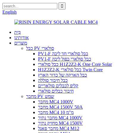
English
בַּיִת
אודותינו
מוצרים
כבל PV סולארי
PV1-F כבל סולארי חד ליבה
PV1-F כבל סולארי כפול ליבה
כבל סולארי H1Z2Z2-K One Core Solar
H1Z2Z2-K כבל סולארי Twin Core
כבל הארקה של כדור הארץ
כבל חיבור סוללה
קליפ לכבלים סולאריים
חיבור כבלים סולארי
מחבר PV שמש
מחבר MC4 1000V
מחבר MC4 1500V 50A
מחבר MC4 10 מ"מ
מחבר נתיך MC4 1000V
מחזיק נתיך MC4 1500V
מחבר פאנל MC4 M12