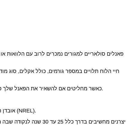
חיי הלוח תלויים במספר גורמים, כולל אקלים, סוג מוד
כאשר מחליטים אם להשאיר את הפאנל שלך פועל 20-30 שנה בעתיד, או לחפש שדרוג באותו זמן, ניטור רמות התפוקה הוא הדרך הטובה ביותר לקבל החלטה מושכלת.
אובדן התפוקה לאורך זמן, הנקרא הידרדרות, בדרך כלל נוחת על כ-0.5% בכל שנה, על פי המעבדה הלאומית לאנרגיה מתחדשת (NREL).