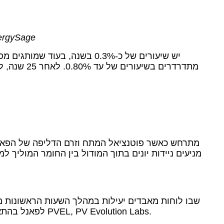
תמונה: ySage
מניעים ניידות יונים בתוך המודול בין החומר המוליך 
לפאנל בהתאם לאיכות פרוסות הסיליקון הגבישיות, אך בדרך כלל מביאה לאובדן חד פעמי של 1-3% ביעילות, אמרה מעבדת הבדיקה PVEL, PV Evolution Labs.