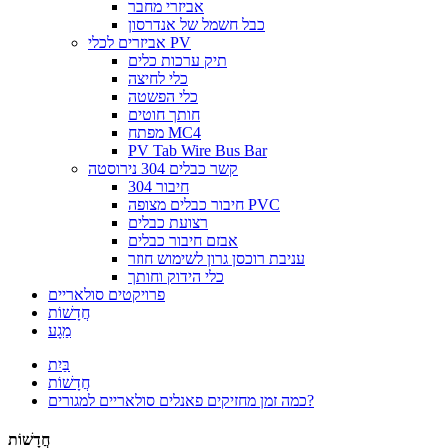
אביזרי מחבר
כבל חשמל של אנדרסון
אביזרים לכלי PV
תיק ערכות כלים
כלי לחיצה
כלי הפשטה
חותך חוטים
מפתח MC4
PV Tab Wire Bus Bar
קשר כבלים 304 נירוסטה
חיבור 304
חיבור כבלים מצופה PVC
רצועת כבלים
אבזם חיבור כבלים
עניבת רוכסן גרון לשימוש חוזר
כלי הידוק וחותך
פרויקטים סולאריים
חֲדָשׁוֹת
מַגָע
בַּיִת
חֲדָשׁוֹת
כמה זמן מחזיקים פאנלים סולאריים למגורים?
חֲדָשׁוֹת