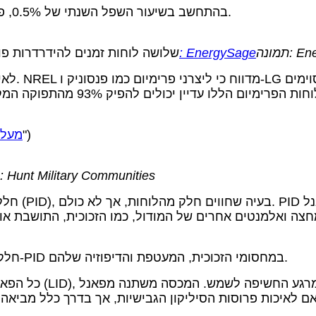
בהתחשב בשיעור השפל השנתי של 0.5%, פאנל בן 20 שנה מסוגל לייצר כ-90% מהיכולת המקורית שלו.
Energ
תמונה: EnergySage
שלושה לוחות זמנים להידרדרות פוטנציאליים ל
לאיכות ה
מתדרדרים בשיעורים של עד 0.80%.
")
חוקרים מעריכים את השפלה במערכות PV מעל 5
תמונה: Hunt Military Communities
חלק ניכר 
למחצה ואלמנטים אחרים של המודול, כמו הזכוכית, התושבת א
חלק מהיצרנים בונים את הפאנלים שלהם עם חומרים עמידים ל-PID במחסומי הזכוכית, המעטפת והדיפוזיה שלהם.
כל הפאנלים סובלים