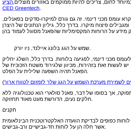
מיוחד לחום, צריכים להיות ממוקמים באזורים מוצלים,
הציע
CED Greentech
.
קרא עומס מכני דינמי. זה גם גורם למיקרו-סדקים בפאנלים,
בילים פיצוח מיקרו. בדרך כלל, גיליון הנתונים של היצרן
שמש על הגג בלונג איילנד, ניו יורק.
עומס מכני דינמי, לפגיעה בלוחות. בדרך כלל, השלג יחליק
ש לעשות זאת בזהירות, מכיוון שלגירוד משטח הזכוכית של
הפאנל תהיה השפעה שלילית על הפלט.
ם לשמירת מערכת השמש על הגג שלך לזמזום לטווח ארוך
בתפוקה, אך בסופו של דבר, פאנל סולארי הוא טכנולוגיה ללא
חלקים נעים, הדורשת מעט מאוד תחזוקה.
תקנים
חות כפופים לבדיקת הוועדה האלקטרוטכנית הבינלאומית (IEC),
אשר חלה הן על לוחות חד-גבישיים ורב-גבישים.