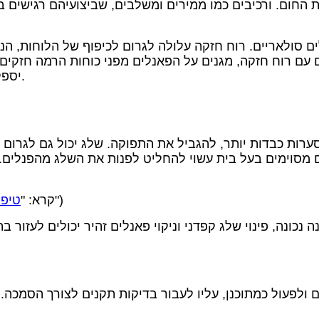
 החום. ורכיבים כמו ממירים ומשלבים, שביצועיהם רגישים ב
לים סולאריים. רוח חזקה עלולה לגרום לכיפוף של הלוחות, הנ
 רוח חזקה, מגנים על הפאנלים מפני כוחות הרמה חזקים ומג
יספק מידע על הרוחות המקסימליות שהפאנל מסוגל לעמוד בהן.
ערות כבדות יותר, להגביל את התפוקה. שלג יכול גם לגרום ל
מסוימים בעל בית עשוי להחליט לפנות את השלג מהפנלים. י
")
(קרא: "
טיפי
נכונה, פינוי שלג קפדני וניקוי פאנלים זהיר יכולים לעזור 
 ולפעול כמתוכנן, עליו לעבור בדיקות תקנים לצורך הסמכה. לו